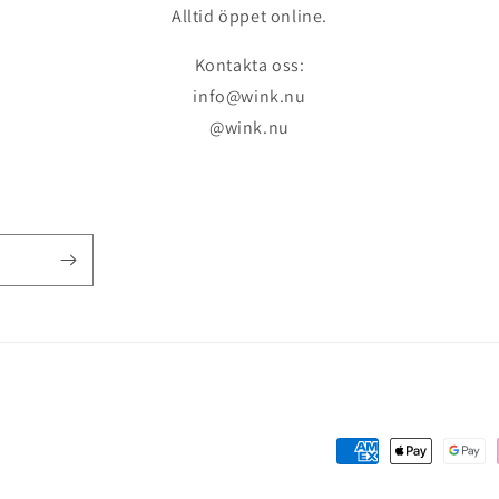
Alltid öppet online.
Kontakta oss:
info@wink.nu
@wink.nu
Payment
methods