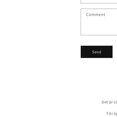
Comment
Send
Det är v
För ö