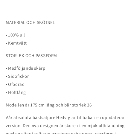
MATERIAL OCH SKÖTSEL
• 100% ull
• Kemtvätt
STORLEK OCH PASSFORM
• Medföljande skärp
• Sidofickor
• Ofodrad
• Höftlång
Modellen är 175 cm lång och bär storlek 36
Vår absoluta bästsäljare Hedvig är tillbaka i en uppdaterad
version. Den nya designen är skuren i en mjuk ullblandning
med en något snävare passform och normal passform i